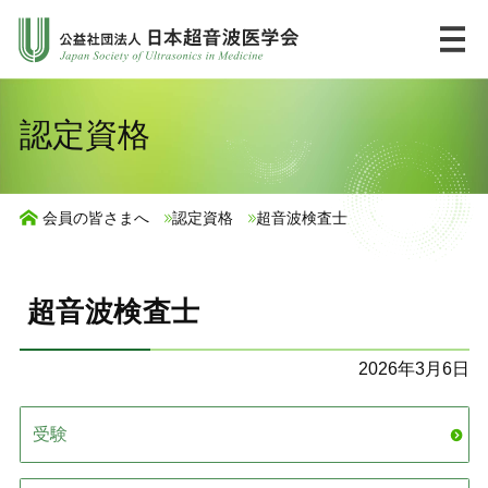
コ
ン
テ
ン
HOME
English
認定資格
ツ
へ
市民の皆様へ
ス
会員の皆さまへ
認定資格
超音波検査士
キ
UlPath
ッ
プ
超音波検査士
学会について
2026年3月6日
学術集会・講習会
受験
ジャーナル・出版物