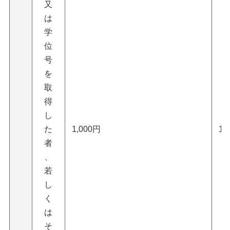
又
は
学
位
号
を
取
得
し
た
1,000円
10
者
、
若
し
く
は
そ