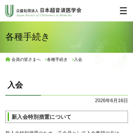
コ
ン
テ
ン
HOME
English
各種手続き
ツ
へ
市民の皆様へ
ス
会員の皆さまへ
各種手続き
入会
キ
UlPath
ッ
プ
入会
学会について
2026年6月16日
学術集会・講習会
新入会特別措置について
ジャーナル・出版物