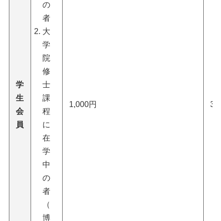
の
者
大
学
院
修
学
士
生
課
1,000円
3,
会
程
員
に
在
学
中
の
者
（
博