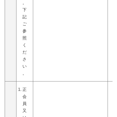
。
下
記
ご
参
照
く
だ
さ
い
。
正
会
員
又