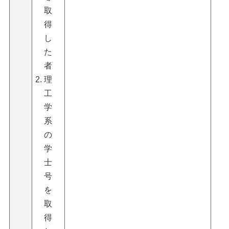
取
得
し
た
者
理
工
学
系
の
学
士
号
を
取
得