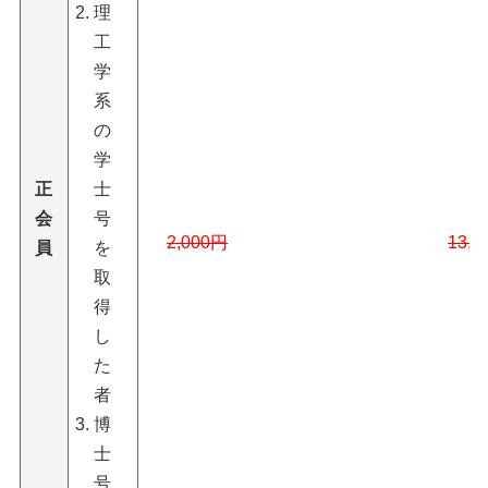
理
工
学
系
の
学
正
士
会
号
2,000円
13,
員
を
取
得
し
た
者
博
士
号