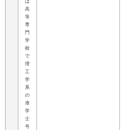
は
高
等
専
門
学
校
で
理
工
学
系
の
准
学
士
号