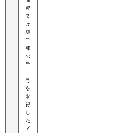
課
程
又
は
薬
学
部
の
学
士
号
を
取
得
し
た
者