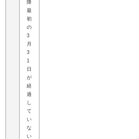
降
最
初
の
3
月
3
1
日
が
経
過
し
て
い
な
い