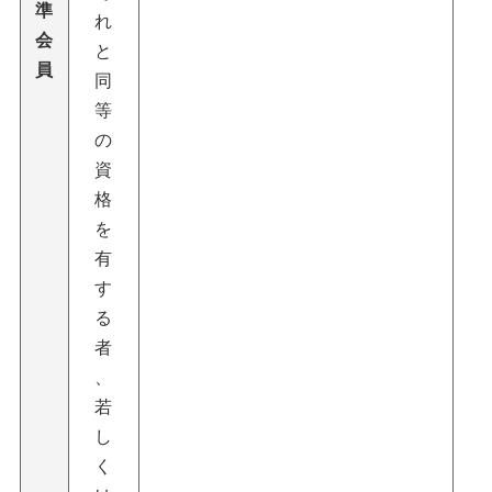
準
れ
会
と
員
同
等
の
資
格
を
有
す
る
者
、
若
し
く