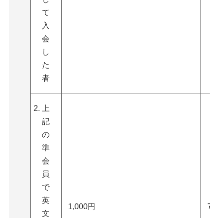
て
入
会
し
た
者
上
記
の
準
会
員
で
英
1,000円
7,
文