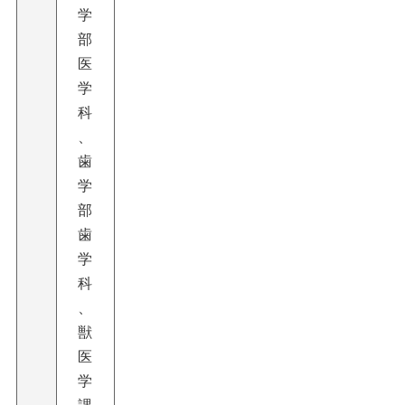
学
部
医
学
科
、
歯
学
部
歯
学
科
、
獣
医
学