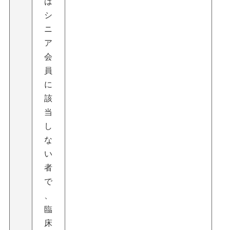
は
シ
ニ
ア
会
員
に
該
当
し
な
い
者
で
、
臨
床