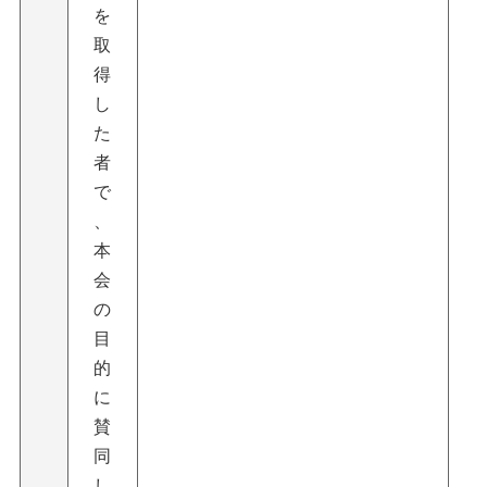
を
取
得
し
た
者
で
、
本
会
の
目
的
に
賛
同
し