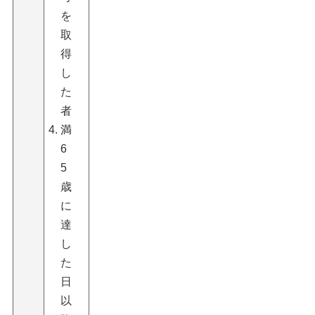
を
取
得
し
た
者
満
6
5
歳
に
達
し
た
日
以