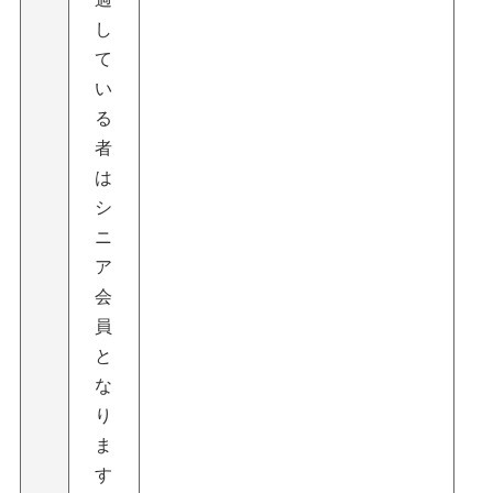
し
て
い
る
者
は
シ
ニ
ア
会
員
と
な
り
ま
す