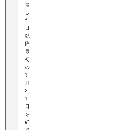
達
し
た
日
以
降
最
初
の
3
月
3
1
日
を
経
過