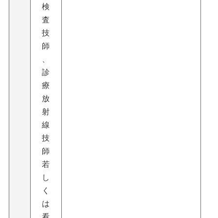
検
査
技
師
、
診
療
放
射
線
技
師
若
し
く
は
看