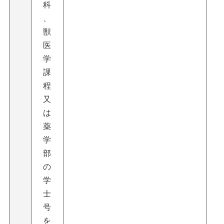
科
、
獣
医
学
課
程
又
は
薬
学
部
の
学
士
号
を