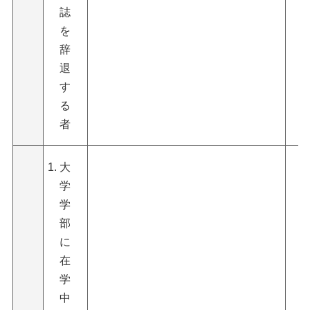
誌
を
辞
退
す
る
者
大
学
学
部
に
在
学
中