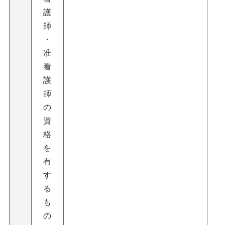
護
師
・
准
看
護
師
の
資
格
を
有
す
る
も
の