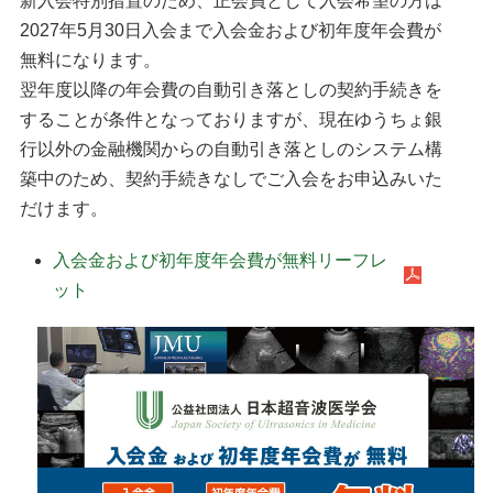
新入会特別措置のため、正会員として入会希望の方は
ガイドライン
2027年5月30日入会まで入会金および初年度年会費が
無料になります。
翌年度以降の年会費の自動引き落としの契約手続きを
教育・研究
することが条件となっておりますが、現在ゆうちょ銀
行以外の金融機関からの自動引き落としのシステム構
認定資格
築中のため、契約手続きなしでご入会をお申込みいた
だけます。
各種手続き
入会金および初年度年会費が無料リーフレ
ット