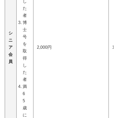
し
た
者
博
士
シ
号
ニ
を
ア
2,000円
11
取
会
得
員
し
た
者
満
6
5
歳
に