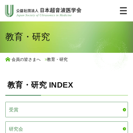
コ
ン
テ
ン
HOME
English
教育・研究
ツ
へ
市民の皆様へ
ス
会員の皆さまへ
教育・研究
キ
UlPath
ッ
プ
教育・研究 INDEX
学会について
学術集会・講習会
受賞
ジャーナル・出版物
研究会