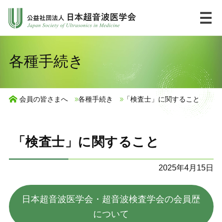
コ
ン
テ
ン
HOME
English
各種手続き
ツ
へ
市民の皆様へ
ス
会員の皆さまへ
各種手続き
「検査士」に関すること
キ
UlPath
ッ
プ
「検査士」に関すること
学会について
2025年4月15日
学術集会・講習会
日本超音波医学会・超音波検査学会の会員歴
ジャーナル・出版物
について