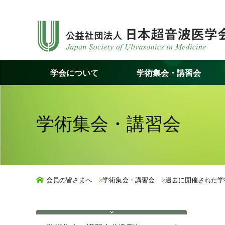
コ
ン
テ
ン
ツ
学会について
学術集会・講習会
へ
ス
キ
ッ
学術集会・講習会
プ
会員の皆さまへ
学術集会・講習会
過去に開催された学