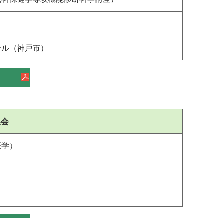
テル（神戸市）
集会
医学）
）