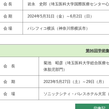
会 長
岩永 史郎（埼玉医科大学国際医療センター
会 期
2024年5月31日（金）～6月2日（日）
会 場
パシフィコ横浜（神奈川県横浜市）
第96回学術
菊池 昭彦（埼玉医科大学総合医療
会 長
体胎児部門）
会 期
2023年5月27日（土）～29日（月）
会 場
ソニックシティ・パレスホテル大宮
印象記