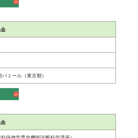
集会
館パミール（東京都）
集会
究科保健学専攻機能診断科学講座）