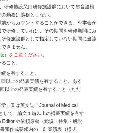
上、研修施設又は研修施設群において超音波検
での勤務は義務としない。
以前からカウントすることができる。※本会が
設で研修していれば、その期間を研修期間にカ
は研修施設群として指定していない期間に当該
はできません。
版）
をご覧ください。
いること。
業績を有すること。
１回以上の発表実績を有すること。ある
回以上の発表実績を有すること（ただ
文誌「Journal of Medical
 author として、論文１編以上の掲載実績を有す
e Editor や依頼原稿（総説・特集・解説
類作成要領内の「6. 業績表（様式