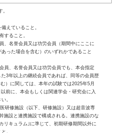
す。
を備えていること。
有すること。
会員、名誉会員又は功労会員（期間中にここに
があった場合を含む）のいずれかであること
ア会員、名誉会員又は功労会員でも、本会指定
会した3年以上の継続会員であれば、同等の会員歴
む）に関しては、本年の試験では2025年5月
1日以前に、本会もしくは関連学会・研究会に入
さい。
門医研修施設（以下、研修施設）又は超音波専
基幹施設と連携施設で構成される。連携施設のな
カリキュラム｣に準じて、初期研修期間以外に
こと。