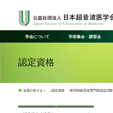
コ
ン
テ
ン
ツ
学会について
学術集会・講習会
へ
ス
キ
ッ
認定資格
プ
会員の皆さまへ
認定資格
第35回超音波専門医認定試