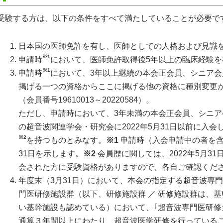
受験する方は、以下の条件をすべて満たしていることが必要で
日本国の医師免許を有し、医師としての人格および見識
※1
申請時
において、医師免許取得後5年以上の臨床経験を
※1
申請時
において、3年以上継続の本会正会員、シニア
掲げる一つの資格からここに掲げる他の資格に種別変更
（会員番号19610013～20220584）。
ただし、申請時において、3年未満の本会正会員、シニ
の超音波関連学会・研究会に2022年5月31日以前に入
※2
を持つものとみなす。
※1
申請時（入会申請中の者を含
31日を示します。
※2
会員歴に関しては、2022年5月3
会された方に受験資格がありますので、各自ご確認くだ
年度末（3月31日）において、本会の指定する超音波専
門医研修施設群（以下、研修施設群 ／ 研修施設群は、
い基幹施設も認めている）において、｢超音波専門医研修
通算３年間以上にわたり、超音波医学研修を行っている