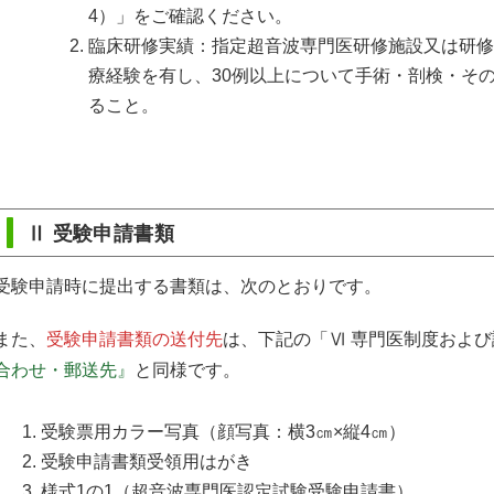
4）」をご確認ください。
臨床研修実績：指定超音波専門医研修施設又は研修
療経験を有し、30例以上について手術・剖検・そ
ること。
Ⅱ 受験申請書類
受験申請時に提出する書類は、次のとおりです。
また、
受験申請書類の送付先
は、下記の「Ⅵ 専門医制度およ
合わせ・郵送先』
と同様です。
受験票用カラー写真（顔写真：横3㎝×縦4㎝）
受験申請書類受領用はがき
様式1の1（超音波専門医認定試験受験申請書）