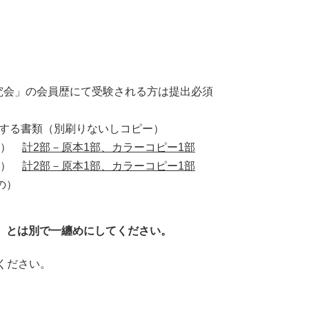
会」の会員歴にて受験される方は提出必須
明する書類（別刷りないしコピー）
覧表）
計2部－原本1部、カラーコピー1部
抄録）
計2部－原本1部、カラーコピー1部
の）
2）とは別で一纏めにしてください。
ください。