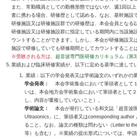
また、常勤職員としての勤務形態ではないが、週1回以
査に携わる場合、研修歴として認める。なお、基幹施設
研修施設又は研修施設群での研修歴は、本会会員となる
研修施設又は研修施設群に指定している期間内に当該施
ウントすることができます。しかし、本会が研修施設又
施設で研修していても研修期間としてカウントすること
※受験される方は、
超音波専門医研修カリキュラム（第3
業績および臨床研修実績が、以下に定める基準に達して
業績：以下の学会発表又は学術論文のいずれかの
学会発表：
本会学術集会において筆頭者として
いは、本会地方会学術集会において筆頭者として２
し、内容が重複していないこと）。
学術論文：
本会が発行している和文誌「超音波医学」又は英
Ultrasonics」に、筆頭者又はcorresponding
ること。なお、論文の種類は問わない（Letter to th
等）も含む）。※業績の提出形式については、申請書