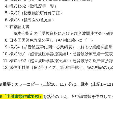
様式1の2（勤務歴等一覧）
様式2（指定施設研修修了証）
様式3（指導医の意見書）
在籍証明書
※本会指定の「受験資格における超音波関連学会・研究
日本国医師免許証の写し（A4判に縮小コピー）
様式4（超音波医学に関する業績表）、および業績を証
様式5の1（超音波医学診療実績1：超音波診療患者一
様式5の2（超音波医学診療実績2：超音波診断報告書
返信用封筒（角2号サイズ、180切手貼付、宛名明記のも
※重要：カラーコピー（上記10、11）分は、原本（上記1～1
※「申請書類作成要領」
を熟読のうえ、各申請書類を作成して