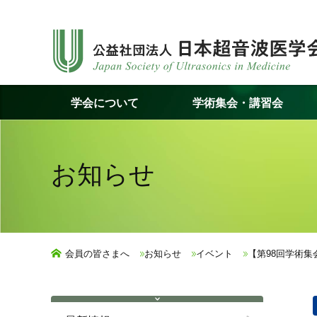
コ
ン
テ
ン
ツ
学会について
学術集会・講習会
へ
ス
キ
ッ
お知らせ
プ
会員の皆さまへ
お知らせ
イベント
【第98回学術