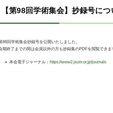
【第98回学術集会】抄録号につ
第98回学術集会抄録号を公開いたしました。
会期終了までの間は会員以外の方も抄録集のPDFを閲覧できま
本会電子ジャーナル：
https://www2.jsum.or.jp/journals