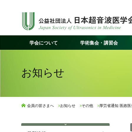
コ
ン
テ
ン
ツ
学会について
学術集会・講習会
へ
ス
キ
ッ
お知らせ
プ
会員の皆さまへ
お知らせ
その他
厚労省通知 医政医発 