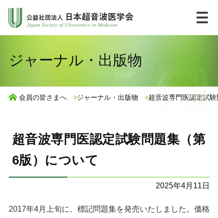
コ
ン
テ
ン
HOME
English
ジャーナル・出版物
ツ
へ
市民の皆様へ
ス
会員の皆さまへ
ジャーナル・出版物
超音波専門医認定試験
キ
UlPath
ッ
プ
超音波専門医認定試験問題集（第
学会について
6版）について
学術集会・講習会
2025年4月11日
ジャーナル・出版物
2017年4月上旬に、標記問題集を発売いたしました。価格