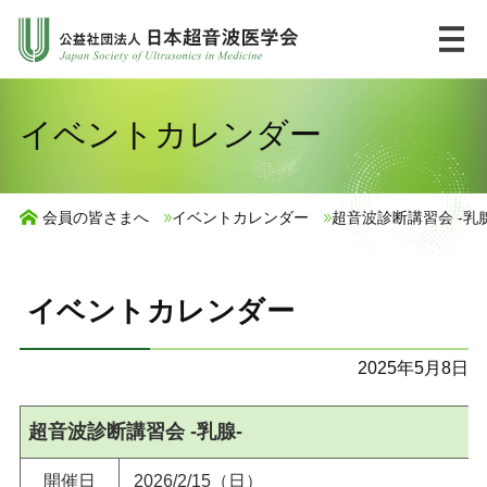
コ
ン
テ
ン
HOME
English
イベントカレンダー
ツ
へ
市民の皆様へ
ス
会員の皆さまへ
イベントカレンダー
超音波診断講習会 -乳腺
キ
UlPath
ッ
プ
イベントカレンダー
学会について
2025年5月8日
学術集会・講習会
超音波診断講習会 -乳腺-
ジャーナル・出版物
開催日
2026/2/15（日）