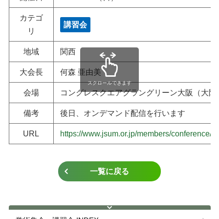
ガイドライン
カテゴ
講習会
リ
教育・研究
地域
関西
認定資格
大会長
何森 亜由美
スクロールできます
会場
コングレスクエアグラングリーン大阪（大阪
各種手続き
備考
後日、オンデマンド配信を行います
URL
https://www.jsum.or.jp/members/conference/
一覧に戻る