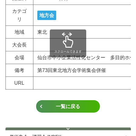
ガイドライン
カテゴ
地方会
リ
教育・研究
地域
東北
認定資格
大会長
スクロールできます
会場
仙台市中小企業活性化センター 多目的ホー
各種手続き
備考
第73回東北地方会学術集会併催
URL
一覧に戻る