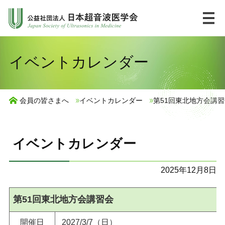
コ
ン
テ
ン
HOME
English
イベントカレンダー
ツ
へ
市民の皆様へ
ス
会員の皆さまへ
イベントカレンダー
第51回東北地方会講習
キ
UlPath
ッ
プ
イベントカレンダー
学会について
2025年12月8日
学術集会・講習会
第51回東北地方会講習会
ジャーナル・出版物
開催日
2027/3/7（日）