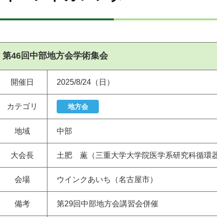
第46回中部地方会学術集会
開催日
2025/8/24（日）
カテゴリ
地方会
地域
中部
大会長
土肥 薫（三重大学大学院医学系研究科循環
会場
ウインクあいち（名古屋市）
備考
第29回中部地方会講習会併催