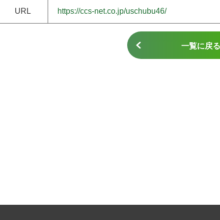
URL
https://ccs-net.co.jp/uschubu46/
一覧に戻