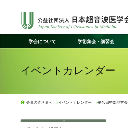
コ
ン
テ
ン
ツ
学会について
学術集会・講習会
へ
ス
キ
ッ
イベントカレンダー
プ
会員の皆さまへ
イベントカレンダー
第46回中部地方