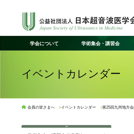
コ
ン
テ
ン
ツ
学会について
学術集会・講習会
へ
ス
キ
ッ
イベントカレンダー
プ
会員の皆さまへ
イベントカレンダー
第25回九州地方