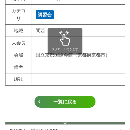
ガイドライン
カテゴ
講習会
リ
教育・研究
地域
関西
認定資格
大会長
スクロールできます
会場
国立京都国際会館（京都府京都市）
各種手続き
備考
URL
一覧に戻る