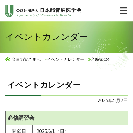
コ
ン
テ
ン
HOME
English
イベントカレンダー
ツ
へ
市民の皆様へ
ス
会員の皆さまへ
イベントカレンダー
必修講習会
キ
UlPath
ッ
プ
イベントカレンダー
学会について
2025年5月2日
学術集会・講習会
必修講習会
ジャーナル・出版物
開催日
2025/6/1（日）