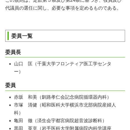
この規則は、定款第５条及び第24条に基づき、役員及び
ガイドライン
代議員の選任に関し、必要な事項を定めるものである。
教育・研究
委員一覧
認定資格
委員長
各種手続き
山口 匡（千葉大学フロンティア医工学センタ
ー）
委員
赤坂 和美（釧路孝仁会記念病院循環器内科）
市塚 清健（昭和医科大学横浜市北部病院産婦人
科）
亀田 徹（済生会宇都宮病院超音波診断科）
黒田 英克（岩手医科大学附属病院内科学講座