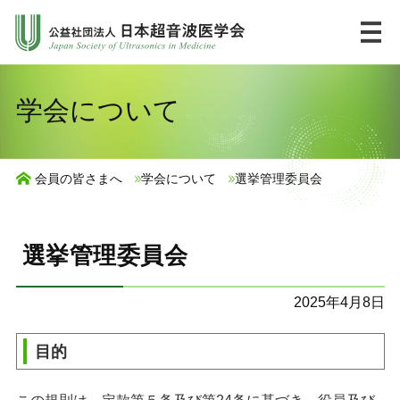
コ
ン
テ
ン
HOME
English
学会について
ツ
へ
市民の皆様へ
ス
会員の皆さまへ
学会について
選挙管理委員会
キ
UlPath
ッ
プ
選挙管理委員会
学会について
2025年4月8日
学術集会・講習会
目的
ジャーナル・出版物